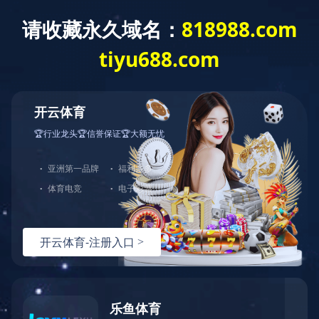
首页
HOME
关于锐鹰
ABOUT
企业简介
企业文化
产品中心
PRODUCT
模块撬装
压力容器
化工管道工厂化预制
非标设备
钢结构产品
新闻资讯
NEWS
公司要闻
行业资讯
工程案例
CASE
工程案例
荣誉资质
HONOR
资质证书
乐动（中国）
CONTACT
联系方式
在线留言